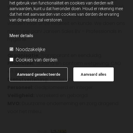
het gebruik van functionaliteit en cookies van derden wilt
We zijn trots dat we met een ijzersterke score (9,4!)
aanvaarden, kunt u dat hieronder doen. Houd er rekening mee
dit mogen afsluiten en in het bijzonder geprezen
dat het niet aanvaarden van cookies van derden de ervaring
van de website zal verstoren.
worden voor onze kwaliteit en kunde. We doen ons
naam eer aan! Jansen Sales BV – Professionals in
Meer details
hygiëne.
Noodzakelijke
Organisatie:
Transparant en eenduidig.
Cookies van derden
Financieel:
Sluitend en conform wetgeving, CAO
en ARBO.
Aanvaard geselecteerde
Aanvaard alles
Dienstverlening:
Helder en controleerbaar.
Personeel:
Gediplomeerd en integer.
Veiligheid:
Verzekerd en geborgd.
MVO:
Duurzame onderneming en zorg dragend
voor het milieu.