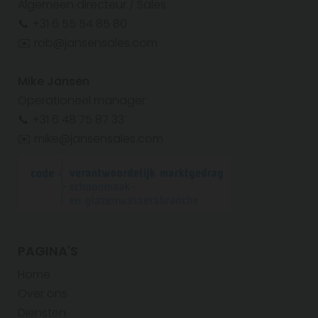
Algemeen directeur / Sales
📞 +31 6 55 54 85 80
✉️ rob@jansensales.com
Mike Jansen
Operationeel manager
📞 +31 6 48 75 87 33
✉️ mike@jansensales.com
PAGINA'S
Home
Over ons
Diensten