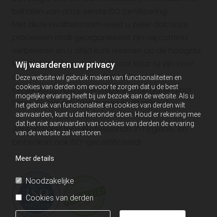
behalen van onze eerste ISO certificering.
Met deze kwaliteitsnorm weet u zeker dat onze
processen strak georganiseerd zijn, wij continu
verbeteren en u altijd kunt rekenen op de hoogste
kwaliteit. We hopen eind dit jaar klaar te zijn voor
Wij waarderen uw privacy
onze eerste externe audit mbt. Deze ISO
Deze website wil gebruik maken van functionaliteiten en
cookies van derden om ervoor te zorgen dat u de best
certificering. Hou onze website in de gaten voor
mogelijke ervaring heeft bij uw bezoek aan de website. Als u
meer nieuws en vorderingen in dit gebied.
het gebruik van functionaliteit en cookies van derden wilt
aanvaarden, kunt u dat hieronder doen. Houd er rekening mee
dat het niet aanvaarden van cookies van derden de ervaring
Jansen Sales BV – Professionals in hygiëne.. en
van de website zal verstoren.
binnenkort ook ISO-gecertificeerd!
Meer details
Noodzakelijke
Cookies van derden