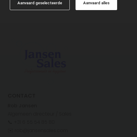
Aanvaard geselecteerde
Aanvaard alles
CONTACT
Rob Jansen
Algemeen directeur / Sales
📞 +31 6 55 54 85 80
✉️ rob@jansensales.com